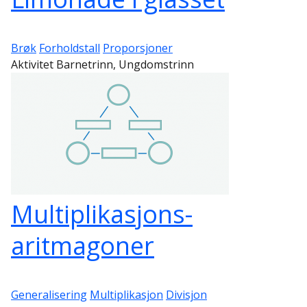
Brøk
Forholdstall
Proporsjoner
Aktivitet Barnetrinn, Ungdomstrinn
Multiplikasjons-
aritmagoner
Generalisering
Multiplikasjon
Divisjon