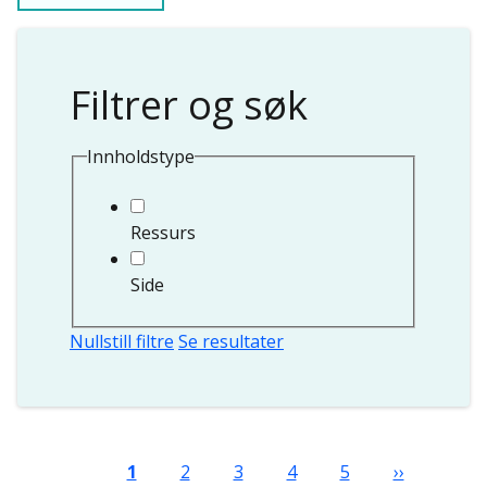
Filtrer og søk
Innholdstype
Ressurs
Side
Nullstill filtre
Se resultater
Sider
Nåværende side
Side
Side
Side
Side
Neste side
1
2
3
4
5
››