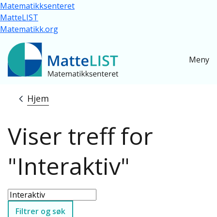
Hopp til hovedinnhold
Matematikksenteret
MatteLIST
Matematikk.org
Meny
Hjem
Navigasjonssti
Viser treff for
"Interaktiv"
Filtrer og søk