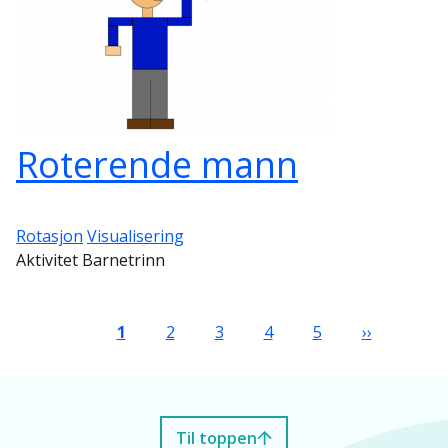
Roterende mann
Rotasjon
Visualisering
Aktivitet Barnetrinn
Sider
Nåværende side
Side
Side
Side
Side
Neste side
1
2
3
4
5
››
Til toppen