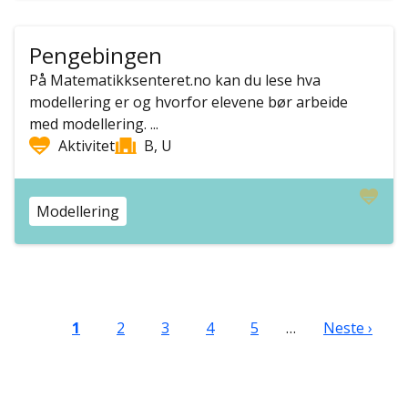
Pengebingen
På Matematikksenteret.no kan du lese hva
modellering er og hvorfor elevene bør arbeide
med modellering. ...
Aktivitet
B, U
Modellering
Sider
Nåværende side
Side
Side
Side
Side
Neste side
1
2
3
4
5
…
Neste ›