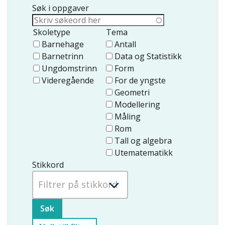
Søk i oppgaver
Skoletype
Tema
Barnehage
Antall
Barnetrinn
Data og Statistikk
Ungdomstrinn
Form
Videregående
For de yngste
Geometri
Modellering
Måling
Rom
Tall og algebra
Utematematikk
Stikkord