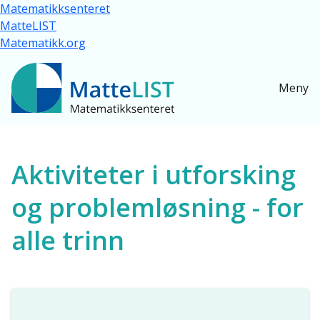
Hopp til hovedinnhold
Matematikksenteret
MatteLIST
Matematikk.org
Meny
Ressurser for alle
Aktiviteter i utforsking
og problemløsning - for
alle trinn