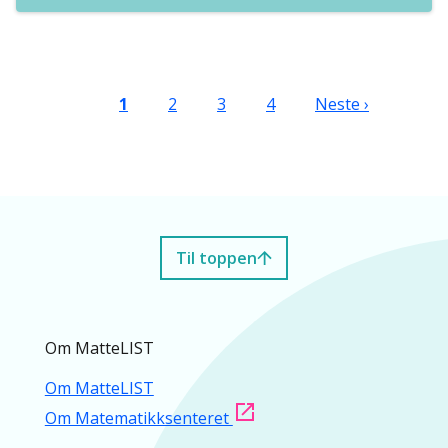
Sider
Nåværende side
Side
Side
Side
Neste side
1
2
3
4
Neste ›
Til toppen
Om MatteLIST
Om MatteLIST
Om Matematikksenteret