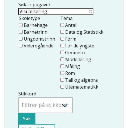
Søk i oppgaver
Skoletype
Tema
Barnehage
Antall
Barnetrinn
Data og Statistikk
Ungdomstrinn
Form
Videregående
For de yngste
Geometri
Modellering
Måling
Rom
Tall og algebra
Utematematikk
Stikkord