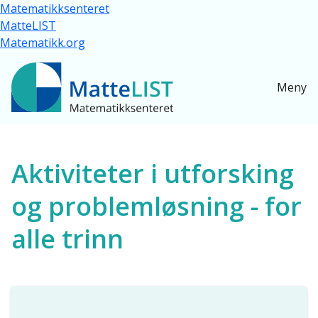
Hopp til hovedinnhold
Matematikksenteret
MatteLIST
Matematikk.org
Meny
Ressurser for alle
Aktiviteter i utforsking
og problemløsning - for
alle trinn