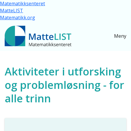
Hopp til hovedinnhold
Matematikksenteret
MatteLIST
Matematikk.org
Meny
Ressurser for alle
Aktiviteter i utforsking
og problemløsning - for
alle trinn