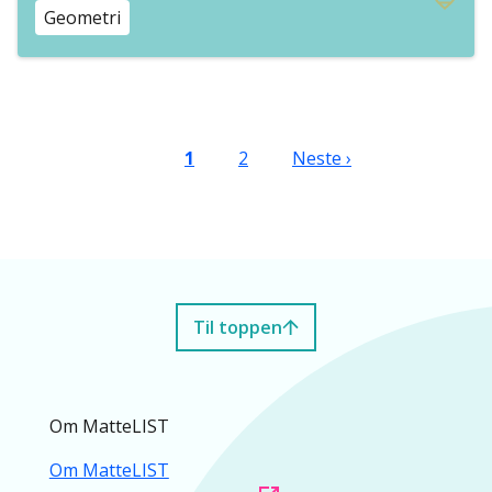
Geometri
Sider
Nåværende side
Side
Neste side
1
2
Neste ›
Til toppen
Om MatteLIST
Om MatteLIST