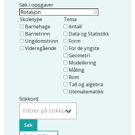
Søk i oppgaver
Skoletype
Tema
Barnehage
Antall
Barnetrinn
Data og Statistikk
Ungdomstrinn
Form
Videregående
For de yngste
Geometri
Modellering
Måling
Rom
Tall og algebra
Utematematikk
Stikkord