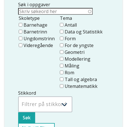
Søk i oppgaver
Skoletype
Tema
Barnehage
Antall
Barnetrinn
Data og Statistikk
Ungdomstrinn
Form
Videregående
For de yngste
Geometri
Modellering
Måling
Rom
Tall og algebra
Utematematikk
Stikkord