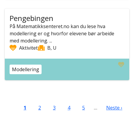
Pengebingen
På Matematikksenteret.no kan du lese hva
modellering er og hvorfor elevene bør arbeide
med modellering. ...
Aktivitet
B, U
Modellering
Sider
Nåværende side
Side
Side
Side
Side
Neste side
1
2
3
4
5
…
Neste ›