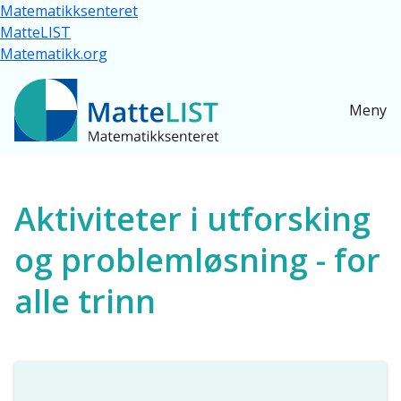
Hopp til hovedinnhold
Matematikksenteret
MatteLIST
Matematikk.org
Meny
Ressurser for alle
Aktiviteter i utforsking
og problemløsning - for
alle trinn