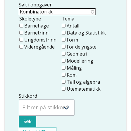
Søk i oppgaver
Skoletype
Tema
Barnehage
Antall
Barnetrinn
Data og Statistikk
Ungdomstrinn
Form
Videregående
For de yngste
Geometri
Modellering
Måling
Rom
Tall og algebra
Utematematikk
Stikkord