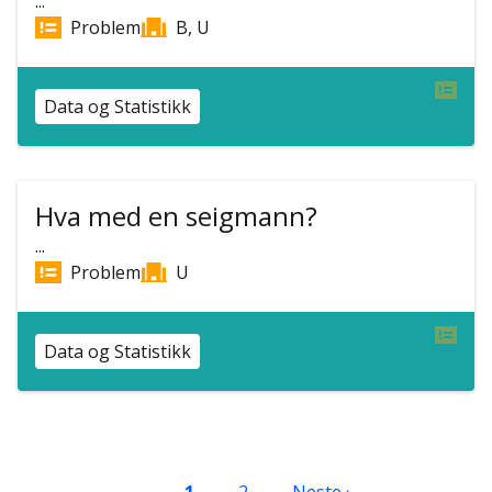
...
Problem
B, U
Data og Statistikk
Hva med en seigmann?
...
Problem
U
Data og Statistikk
Sider
Nåværende side
Side
Neste side