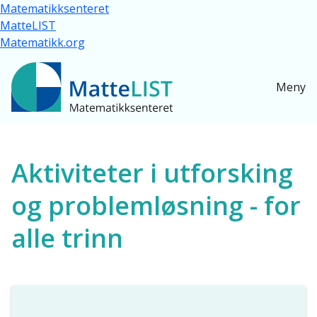
Hopp til hovedinnhold
Matematikksenteret
MatteLIST
Matematikk.org
Meny
Ressurser for alle
Aktiviteter i utforsking
og problemløsning - for
alle trinn