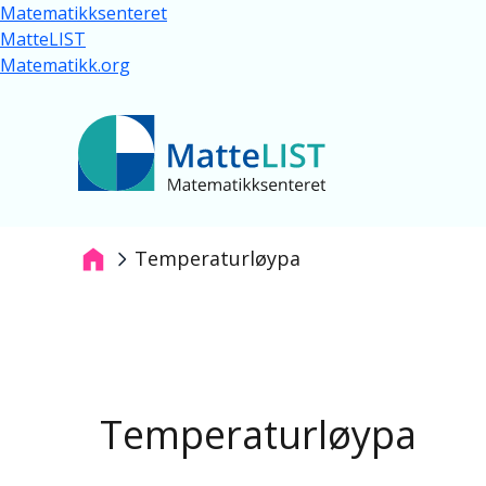
Skip to main content
Matematikksenteret
MatteLIST
Matematikk.org
Temperaturløypa
Breadcrumb
Temperaturløypa