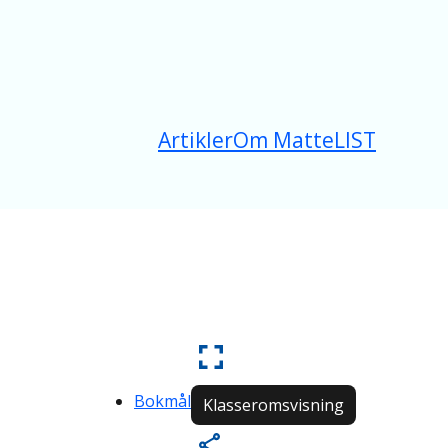
Artikler
Om MatteLIST
Bokmål
Klasseromsvisning