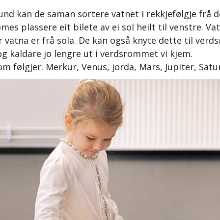
und kan de saman sortere vatnet i rekkjefølgje frå de
ømes plassere eit bilete av ei sol heilt til venstre. 
er vatna er frå sola. De kan også knyte dette til ve
 og kaldare jo lengre ut i verdsrommet vi kjem.
om følgjer: Merkur, Venus, jorda, Mars, Jupiter, Sat