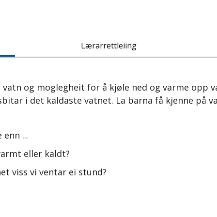
Lærarrettleiing
r, vatn og moglegheit for å kjøle ned og varme opp va
sbitar i det kaldaste vatnet. La barna få kjenne p
enn ...
varmt eller kaldt?
t viss vi ventar ei stund?