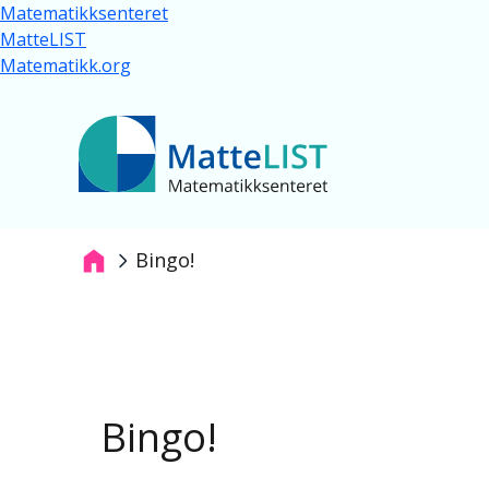
Hopp til hovedinnhold
Matematikksenteret
MatteLIST
Matematikk.org
Bingo!
Navigasjonssti
Bingo!