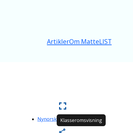
Artikler
Om MatteLIST
Nynorsk
Klasseromsvisning