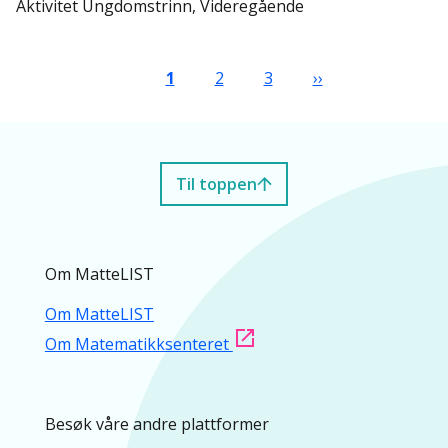
Aktivitet Ungdomstrinn, Videregående
Sider
Nåværende side
Side
Side
Neste side
1
2
3
››
Til toppen
Om MatteLIST
Om MatteLIST
Om Matematikksenteret
Besøk våre andre plattformer