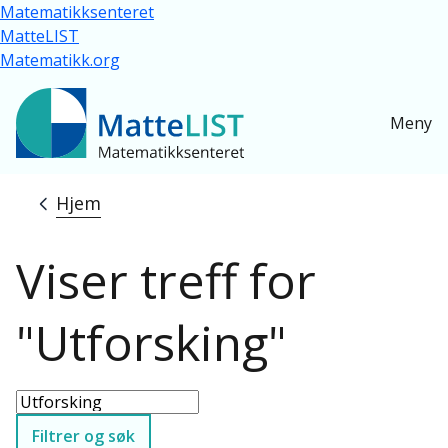
Hopp til hovedinnhold
Matematikksenteret
MatteLIST
Matematikk.org
Meny
Hjem
Navigasjonssti
Viser treff for
"Utforsking"
Filtrer og søk