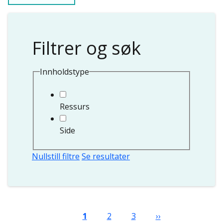
Filtrer og søk
Innholdstype
Ressurs
Side
Nullstill filtre
Se resultater
Sider
Nåværende side
Side
Side
Neste side
1
2
3
››