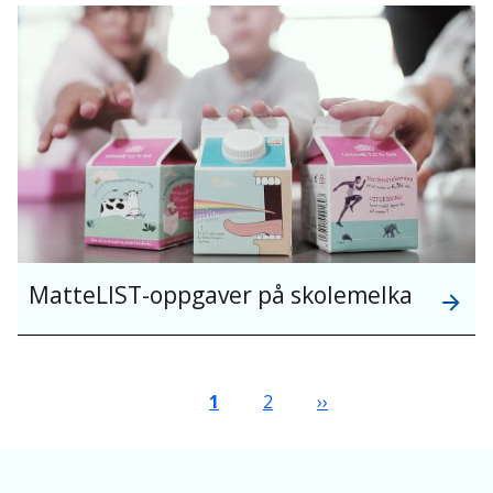
MatteLIST-oppgaver på skolemelka
Sider
Nåværende side
Side
Neste side
1
2
››