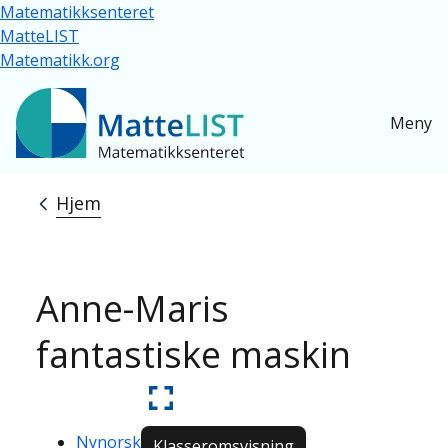
Hopp til hovedinnhold
Matematikksenteret
MatteLIST
Matematikk.org
Meny
Hjem
Navigasjonssti
Anne-Maris
fantastiske maskin
Nynorsk
Klasseromsvisning