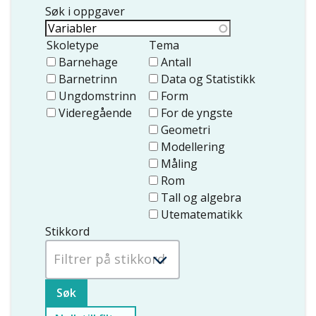
Søk i oppgaver
Skoletype
Tema
Barnehage
Antall
Barnetrinn
Data og Statistikk
Ungdomstrinn
Form
Videregående
For de yngste
Geometri
Modellering
Måling
Rom
Tall og algebra
Utematematikk
Stikkord