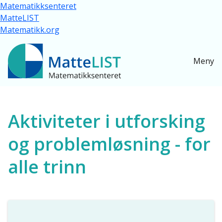
Hopp til hovedinnhold
Matematikksenteret
MatteLIST
Matematikk.org
Meny
Ressurser for alle
Aktiviteter i utforsking
og problemløsning - for
alle trinn