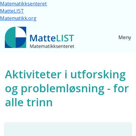
Hopp til hovedinnhold
Matematikksenteret
MatteLIST
Matematikk.org
Meny
Ressurser for alle
Aktiviteter i utforsking
og problemløsning - for
alle trinn