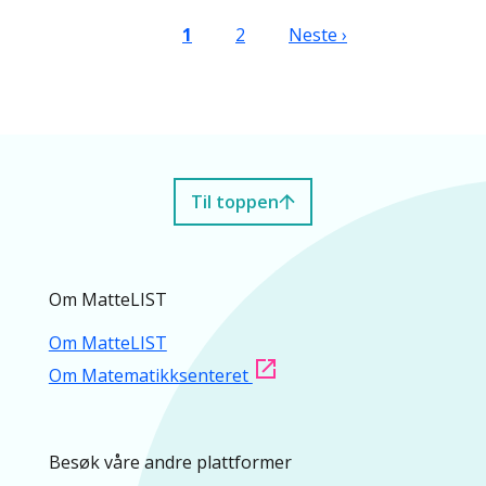
Sider
Nåværende side
Side
Neste side
1
2
Neste ›
Til toppen
Om MatteLIST
Om MatteLIST
Om Matematikksenteret
Besøk våre andre plattformer