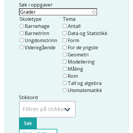
Søk i oppgaver
Skoletype
Tema
Barnehage
Antall
Barnetrinn
Data og Statistikk
Ungdomstrinn
Form
Videregående
For de yngste
Geometri
Modellering
Måling
Rom
Tall og algebra
Utematematikk
Stikkord