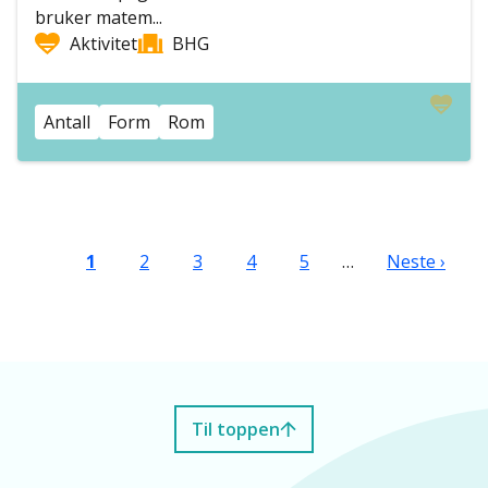
bruker matem...
Aktivitet
BHG
Antall
Form
Rom
Sider
Nåværende side
Side
Side
Side
Side
Neste side
1
2
3
4
5
…
Neste ›
Til toppen