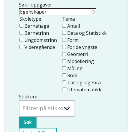
Søk i oppgaver
Skoletype
Tema
Barnehage
Antall
Barnetrinn
Data og Statistikk
Ungdomstrinn
Form
Videregående
For de yngste
Geometri
Modellering
Måling
Rom
Tall og algebra
Utematematikk
Stikkord