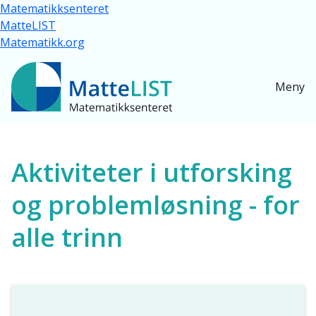
Hopp til hovedinnhold
Matematikksenteret
MatteLIST
Matematikk.org
Meny
Ressurser for alle
Aktiviteter i utforsking
og problemløsning - for
alle trinn