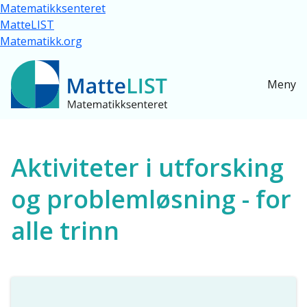
Hopp til hovedinnhold
Matematikksenteret
MatteLIST
Matematikk.org
Meny
Ressurser for alle
Aktiviteter i utforsking
og problemløsning - for
alle trinn