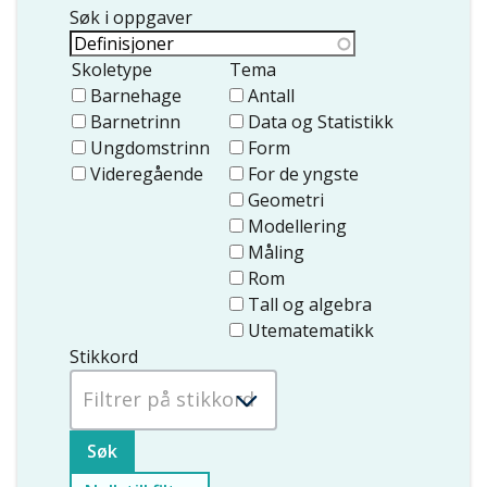
Søk i oppgaver
Skoletype
Tema
Barnehage
Antall
Barnetrinn
Data og Statistikk
Ungdomstrinn
Form
Videregående
For de yngste
Geometri
Modellering
Måling
Rom
Tall og algebra
Utematematikk
Stikkord