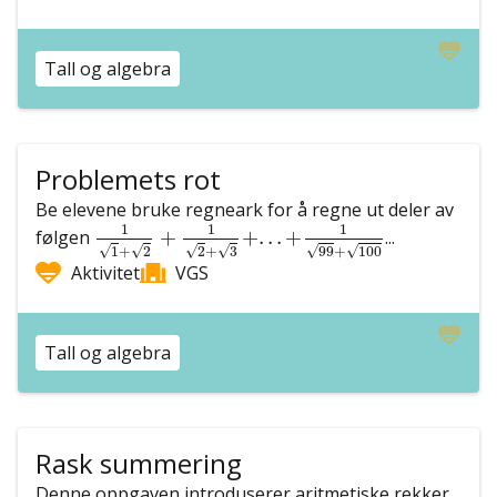
Tall og algebra
Problemets rot
Be elevene bruke regneark for å regne ut deler av
1
1
+
2
+
1
2
+
3
+
.
.
.
+
1
99
+
100
1
1
1
følgen
+
+
.
.
.
+
...
√
√
√
√
√
√
99
+
100
1
+
2
2
+
3
Aktivitet
VGS
Tall og algebra
Rask summering
Denne oppgaven introduserer aritmetiske rekker,