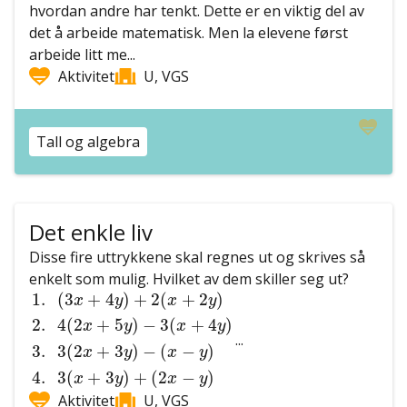
hvordan andre har tenkt. Dette er en viktig del av
det å arbeide matematisk. Men la elevene først
arbeide litt me...
Aktivitet
U, VGS
Tall og algebra
Det enkle liv
Disse fire uttrykkene skal regnes ut og skrives så
enkelt som mulig. Hvilket av dem skiller seg ut?
1.
(
3
x
+
4
y
)
+
2
(
x
+
2
y
)
2.
4
(
2
x
+
5
y
)
−
3
(
x
+
4
y
)
3.
3
(
2
x
+
3
y
)
1.
(
3
+
4
)
+
2
(
+
2
)
x
y
x
y
2.
4
(
2
+
5
)
−
3
(
+
4
)
x
y
x
y
...
3.
3
(
2
+
3
)
−
(
−
)
x
y
x
y
4.
3
(
+
3
)
+
(
2
−
)
x
y
x
y
Aktivitet
U, VGS