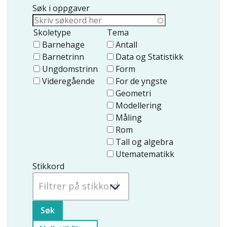
Søk i oppgaver
Skoletype
Tema
Barnehage
Antall
Barnetrinn
Data og Statistikk
Ungdomstrinn
Form
Videregående
For de yngste
Geometri
Modellering
Måling
Rom
Tall og algebra
Utematematikk
Stikkord