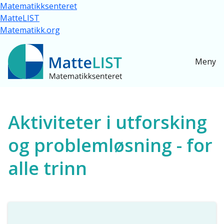
Hopp til hovedinnhold
Matematikksenteret
MatteLIST
Matematikk.org
Meny
Ressurser for alle
Aktiviteter i utforsking
og problemløsning - for
alle trinn