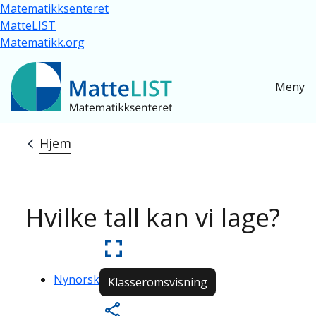
Hopp til hovedinnhold
Matematikksenteret
MatteLIST
Matematikk.org
Meny
Hjem
Navigasjonssti
Hvilke tall kan vi lage?
Nynorsk
Klasseromsvisning