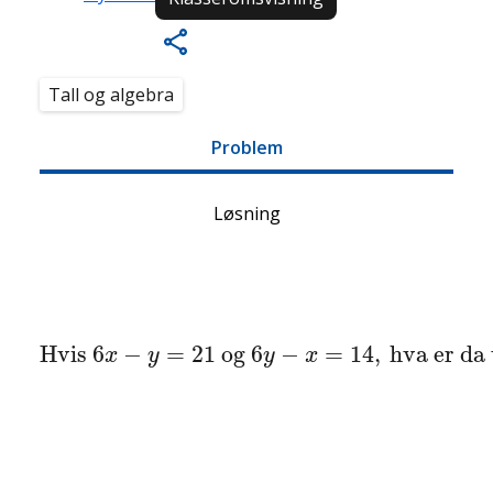
Tall og algebra
Problem
Løsning
Hvis
6
x
−
y
=
21
og
6
y
−
x
=
14
,
hva er da verd
Hvis 
6
−
=
21
 og 
6
−
=
14
,
 hva er da
x
y
y
x