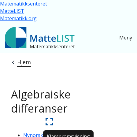
Hopp til hovedinnhold
Matematikksenteret
MatteLIST
Matematikk.org
Meny
Hjem
Navigasjonssti
Algebraiske
differanser
Nynorsk
Klasseromsvisning