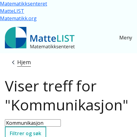
Hopp til hovedinnhold
Matematikksenteret
MatteLIST
Matematikk.org
Meny
Hjem
Navigasjonssti
Viser treff for
"Kommunikasjon"
Filtrer og søk