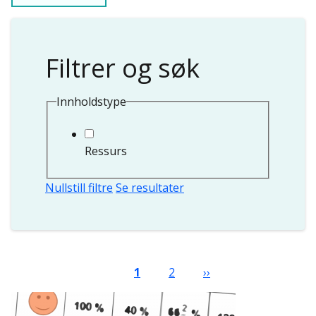
Filtrer og søk
Innholdstype
Ressurs
Nullstill filtre
Se resultater
Sider
Nåværende side
Side
Neste side
1
2
››