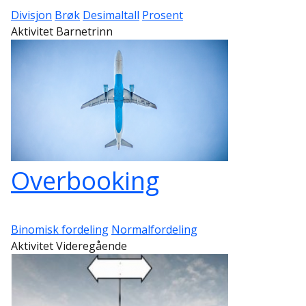
Divisjon
Brøk
Desimaltall
Prosent
Aktivitet Barnetrinn
Overbooking
Binomisk fordeling
Normalfordeling
Aktivitet Videregående