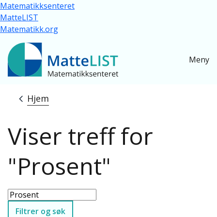
Hopp til hovedinnhold
Matematikksenteret
MatteLIST
Matematikk.org
Meny
Hjem
Navigasjonssti
Viser treff for
"Prosent"
Filtrer og søk