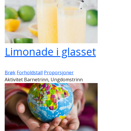
Limonade i glasset
Brøk
Forholdstall
Proporsjoner
Aktivitet Barnetrinn, Ungdomstrinn