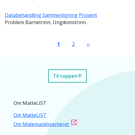
Databehandling
Sammenligning
Prosent
Problem Barnetrinn, Ungdomstrinn
Sider
Nåværende side
Side
Neste side
1
2
››
Til toppen
Om MatteLIST
Om MatteLIST
Om Matematikksenteret