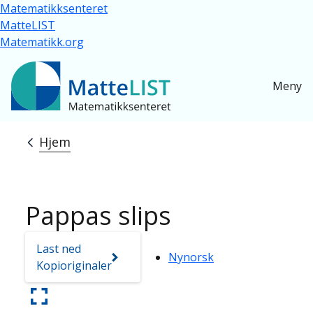
Hopp til hovedinnhold
Matematikksenteret
MatteLIST
Matematikk.org
Meny
Hjem
Navigasjonssti
Pappas slips
Last ned
Nynorsk
Kopioriginaler