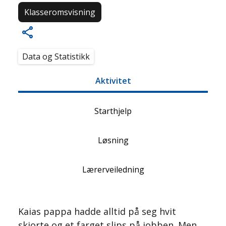
Klasseromsvisning
Data og Statistikk
Aktivitet
Starthjelp
Løsning
Lærerveiledning
Kaias pappa hadde alltid på seg hvit
skjorte og et farget slips på jobben. Men