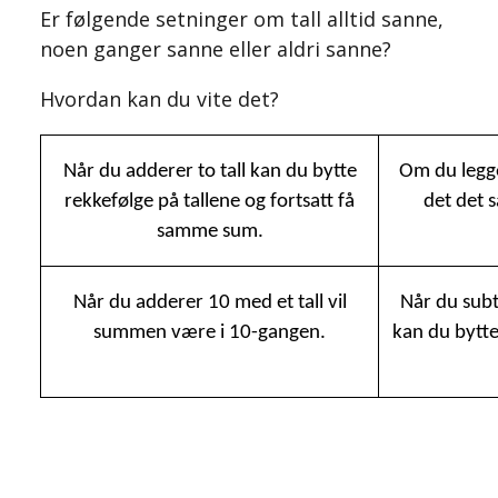
Er følgende setninger om tall alltid sanne,
noen ganger sanne eller aldri sanne?
Hvordan kan du vite det?
Når du adderer to tall kan du bytte
Om du legger
rekkefølge på tallene og fortsatt få
det det 
samme sum.
Når du adderer 10 med et tall vil
Når du subtr
summen være i 10-gangen.
kan du bytte