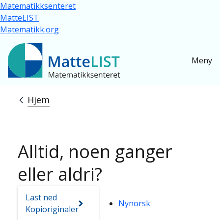
Hopp til hovedinnhold
Matematikksenteret
MatteLIST
Matematikk.org
Meny
Hjem
Navigasjonssti
Alltid, noen ganger
eller aldri?
Last ned
Nynorsk
Kopioriginaler