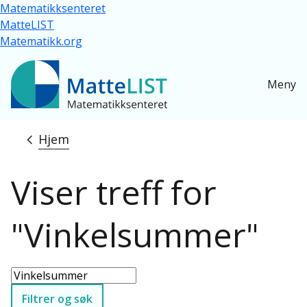
Hopp til hovedinnhold
Matematikksenteret
MatteLIST
Matematikk.org
Meny
Hjem
Navigasjonssti
Viser treff for
"Vinkelsummer"
Filtrer og søk