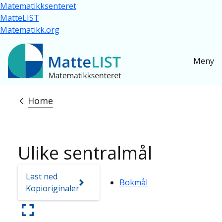
Skip to main content
Matematikksenteret
MatteLIST
Matematikk.org
Meny
Home
Breadcrumb
Ulike sentralmål
Last ned
Bokmål
Kopioriginaler