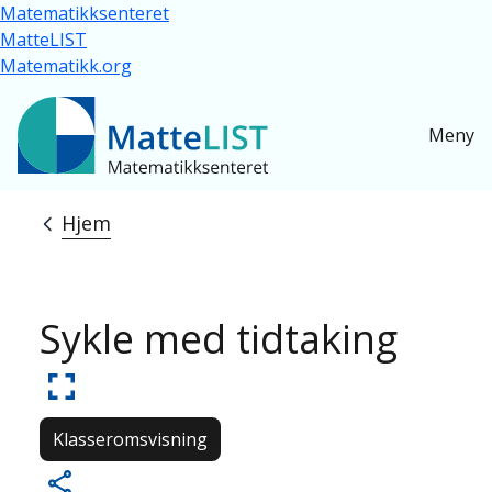
Hopp til hovedinnhold
Matematikksenteret
MatteLIST
Matematikk.org
Meny
Hjem
Navigasjonssti
Sykle med tidtaking
Klasseromsvisning