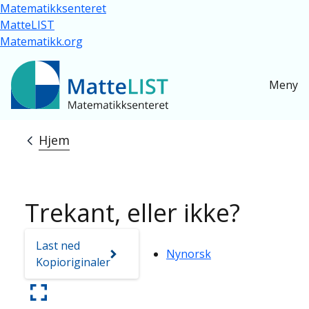
Hopp til hovedinnhold
Matematikksenteret
MatteLIST
Matematikk.org
Meny
Hjem
Navigasjonssti
Trekant, eller ikke?
Last ned
Nynorsk
Kopioriginaler