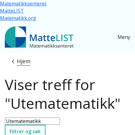
Hopp til hovedinnhold
Matematikksenteret
MatteLIST
Matematikk.org
Meny
Hjem
Navigasjonssti
Viser treff for
"Utematematikk"
Filtrer og søk