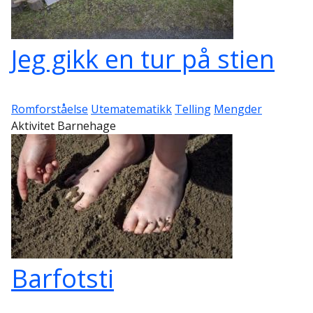
Jeg gikk en tur på stien
Romforståelse
Utematematikk
Telling
Mengder
Aktivitet Barnehage
Barfotsti