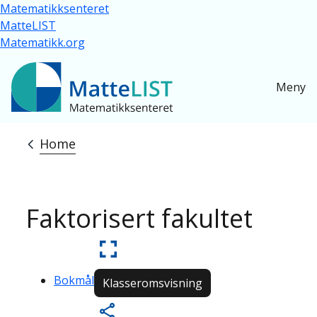
Skip to main content
Matematikksenteret
MatteLIST
Matematikk.org
Meny
Home
Breadcrumb
Faktorisert fakultet
Bokmål
Klasseromsvisning