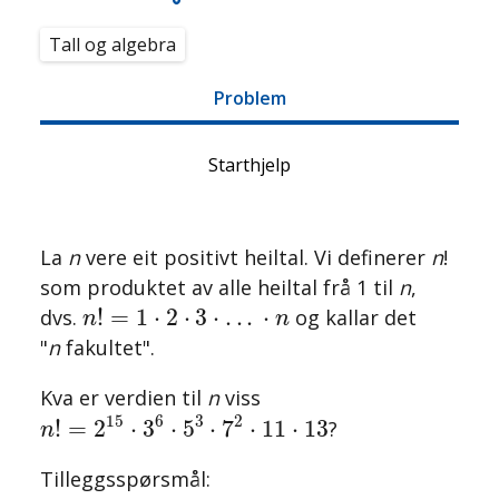
Tall og algebra
Problem
Starthjelp
La
n
vere eit positivt heiltal. Vi definerer
n
!
som produktet av alle heiltal frå 1 til
n
,
n
!
=
1
⋅
2
⋅
3
⋅
.
.
.
⋅
n
!
=
1
⋅
2
⋅
3
⋅
.
.
.
⋅
dvs.
og kallar det
n
n
"
n
fakultet".
Kva er verdien til
n
viss
n
!
=
2
15
⋅
3
6
⋅
5
3
⋅
7
2
⋅
11
⋅
13
2
15
3
6
!
=
2
⋅
3
⋅
5
⋅
7
⋅
11
⋅
13
?
n
Tilleggsspørsmål: