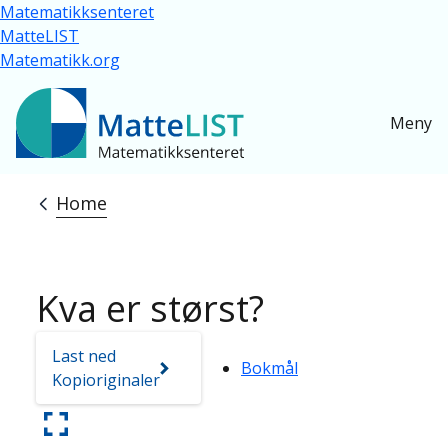
Skip to main content
Matematikksenteret
MatteLIST
Matematikk.org
Meny
Home
Breadcrumb
Kva er størst?
Last ned
Bokmål
Kopioriginaler