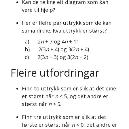
Kan de teikne eit diagram som kan
vere til hjelp?
Her er fleire par uttrykk som de kan
samanlikne. Kva uttrykk er størst?
a) 2
n
+ 7 og 4
n
+ 11
b) 2(3
n
+ 4) og 3(2
n
+ 4)
c) 2(3
n
+ 3) og 3(2
n
+ 2)
Fleire utfordringar
Finn to uttrykk som er slik at det eine
er størst når
n
< 5, og det andre er
størst når
n
> 5.
Finn tre uttrykk som er slik at det
første er størst når
n
< 0, det andre er