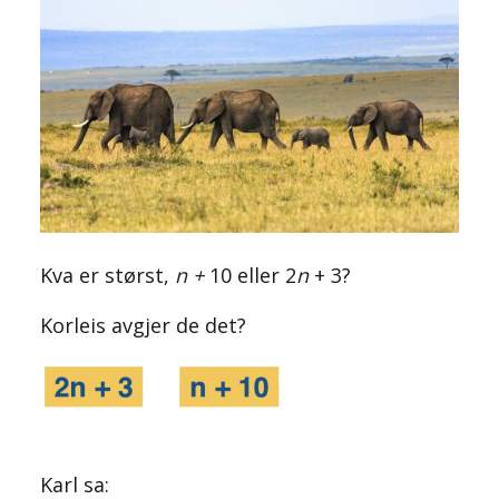
Kva er størst,
n +
10 eller 2
n
+ 3?
Korleis avgjer de det?
Karl sa: