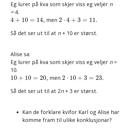
Eg lurer på kva som skjer viss eg veljer
n
=
4.
4
+
10
=
14
,
2
⋅
4
+
3
=
11.
4
+
10
=
14
,
2
⋅
4
+
3
=
11.
men
Så det ser ut til at
n
+ 10 er størst.
Alise sa:
Eg lurer på kva som skjer viss eg veljer
n
=
10.
10
+
10
=
20
,
2
⋅
10
+
3
=
23.
10
+
10
=
20
,
2
⋅
10
+
3
=
23.
men
Så det ser ut til at 2
n
+ 3 er størst.
Kan de forklare kvifor Karl og Alise har
komme fram til ulike konklusjonar?