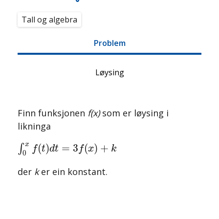
Tall og algebra
Problem
Løysing
Finn funksjonen
f(x)
som er løysing i
likninga
∫
0
x
f
(
t
)
d
t
=
3
f
(
x
)
+
k
x
(
)
=
3
(
)
+
∫
f
t
d
t
f
x
k
0
der
k
er ein konstant.