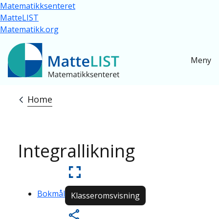
Skip to main content
Matematikksenteret
MatteLIST
Matematikk.org
Meny
Home
Breadcrumb
Integrallikning
Bokmål
Klasseromsvisning