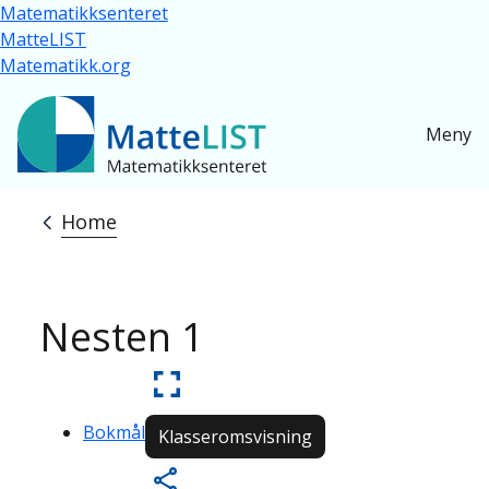
Skip to main content
Matematikksenteret
MatteLIST
Matematikk.org
Meny
Home
Breadcrumb
Nesten 1
Bokmål
Klasseromsvisning