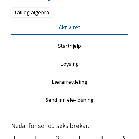
Tall og algebra
Aktivitet
Starthjelp
Løysing
Lærarrettleiing
Send inn elevløsning
Nedanfor ser du seks brøkar:
1
6
1
25
3
5
3
20
4
15
5
8
4
1
1
5
3
3