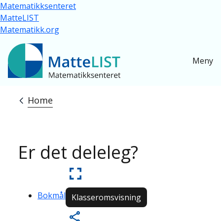
Skip to main content
Matematikksenteret
MatteLIST
Matematikk.org
Meny
Home
Breadcrumb
Er det deleleg?
Bokmål
Klasseromsvisning