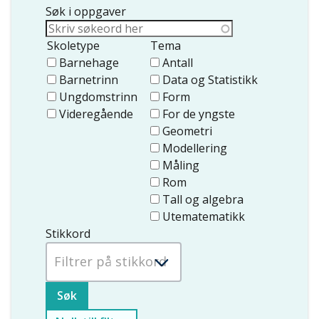
Søk i oppgaver
Skoletype
Tema
Barnehage
Antall
Barnetrinn
Data og Statistikk
Ungdomstrinn
Form
Videregående
For de yngste
Geometri
Modellering
Måling
Rom
Tall og algebra
Utematematikk
Stikkord