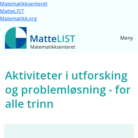
Hopp til hovedinnhold
Matematikksenteret
MatteLIST
Matematikk.org
Meny
Ressurser for alle
Aktiviteter i utforsking
og problemløsning - for
alle trinn