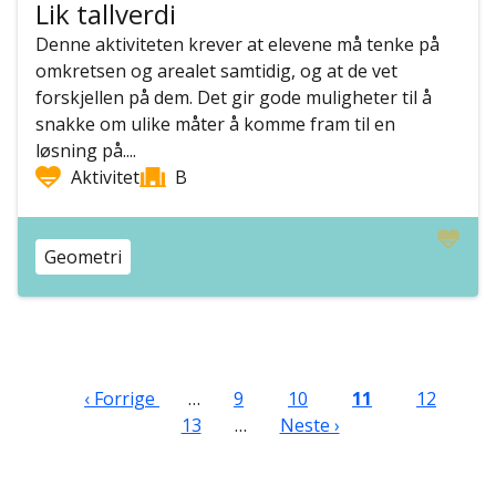
Lik tallverdi
Denne aktiviteten krever at elevene må tenke på
omkretsen og arealet samtidig, og at de vet
forskjellen på dem. Det gir gode muligheter til å
snakke om ulike måter å komme fram til en
løsning på....
Aktivitet
B
Geometri
Sider
Forrige side
Side
Side
Nåværende side
Side
Si
‹ Forrige
…
9
10
11
12
Neste side
13
…
Neste ›