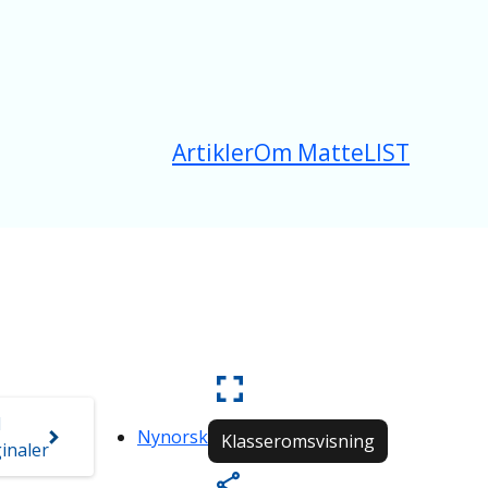
Artikler
Om MatteLIST
d
Nynorsk
Klasseromsvisning
inaler