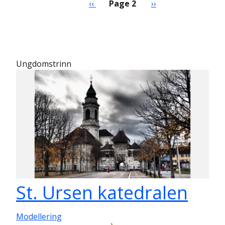
Previous page
Next page
‹‹
Page 2
››
Ungdomstrinn
St. Ursen katedralen
Modellering