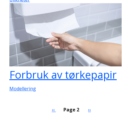
Forbruk av tørkepapir
Modellering
Pagination
Previous page
Next page
‹‹
Page 2
››