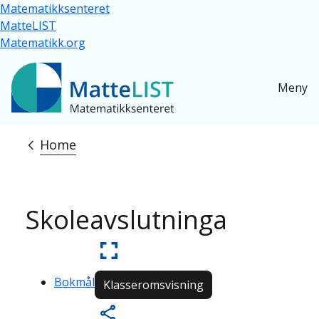
Skip to main content
Matematikksenteret
MatteLIST
Matematikk.org
Meny
Home
Breadcrumb
Skoleavslutninga
Bokmål
Klasseromsvisning