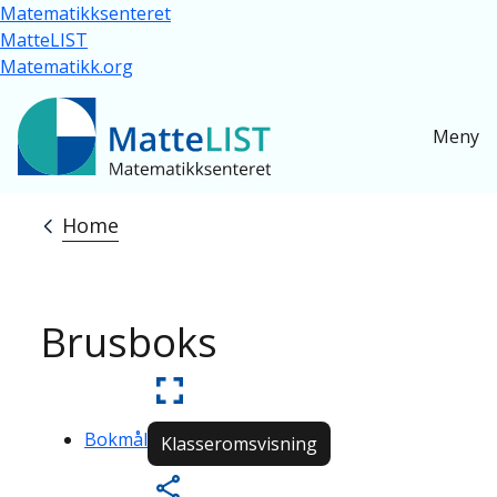
Skip to main content
Matematikksenteret
MatteLIST
Matematikk.org
Meny
Home
Breadcrumb
Brusboks
Bokmål
Klasseromsvisning