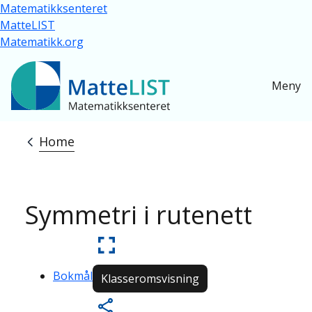
Skip to main content
Matematikksenteret
MatteLIST
Matematikk.org
Meny
Home
Breadcrumb
Symmetri i rutenett
Bokmål
Klasseromsvisning