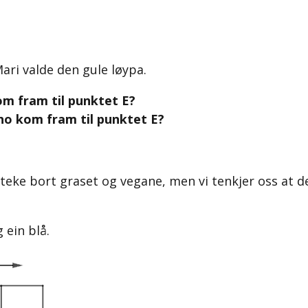
ari valde den gule løypa.
 fram til punktet E?
o kom fram til punktet E?
r teke bort graset og vegane, men vi tenkjer oss at d
 ein blå.