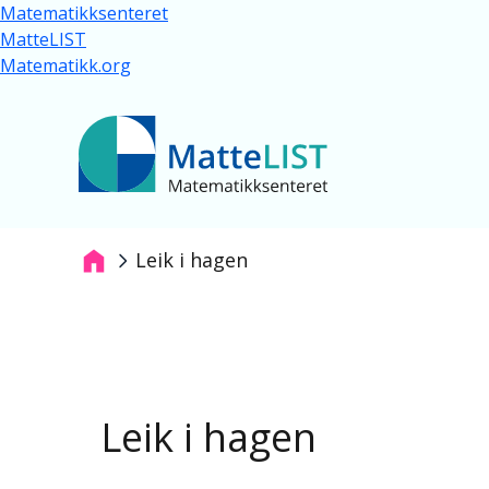
Skip to main content
Matematikksenteret
MatteLIST
Matematikk.org
Leik i hagen
Breadcrumb
Leik i hagen