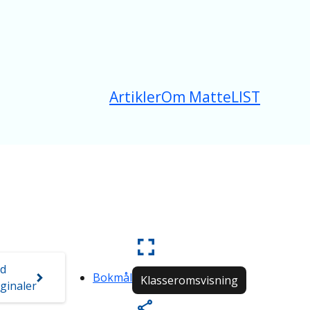
Artikler
Om MatteLIST
ed
Bokmål
Klasseromsvisning
ginaler