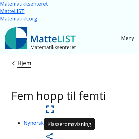
Hopp til hovedinnhold
Matematikksenteret
MatteLIST
Matematikk.org
Meny
Hjem
Navigasjonssti
Fem hopp til femti
Nynorsk
Klasseromsvisning