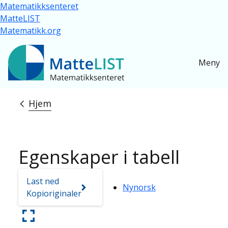
Hopp til hovedinnhold
Matematikksenteret
MatteLIST
Matematikk.org
Meny
Hjem
Navigasjonssti
Egenskaper i tabell
Last ned
Nynorsk
Kopioriginaler