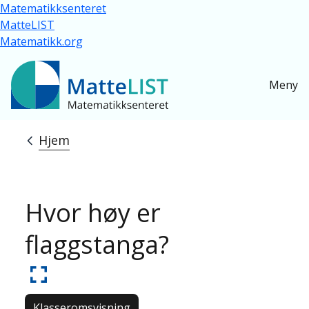
Hopp til hovedinnhold
Matematikksenteret
MatteLIST
Matematikk.org
Meny
Hjem
Navigasjonssti
Hvor høy er
flaggstanga?
Klasseromsvisning