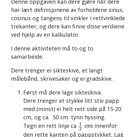
Denne oppgaven kan dere gjøre når dere
har lært definisjonene av forholdene sinus,
cosinus og tangens til vinkler i rettvinklede
trekanter, og dere kan finne disse verdiene
ved hjelp av en kalkulator.
I denne aktiviteten må to og to
samarbeide.
Dere trenger ei sikteskive, et langt
målebånd, skrivesaker og ei gradskive.
Først må dere lage sikteskiva:
Dere trenger et stykke litt stiv papp
med (minst) ei helt rett side på 15-20
cm, og ca. 50 cm. tynn hyssing.
1
2
c
m
1
Tegn en rett linje ca
innenfor
c
m
2
den rette kanten på pappstykket. Lag