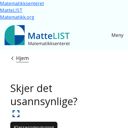
Hopp til hovedinnhold
Matematikksenteret
MatteLIST
Matematikk.org
Meny
Hjem
Navigasjonssti
Skjer det
usannsynlige?
Klasseromsvisning