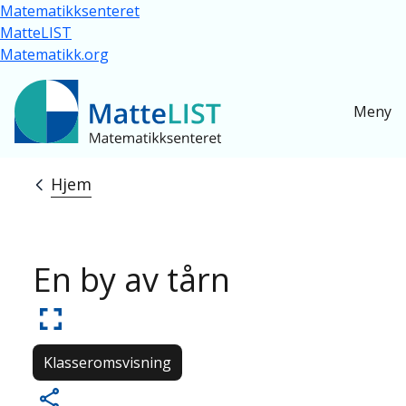
Hopp til hovedinnhold
Matematikksenteret
MatteLIST
Matematikk.org
Meny
Hjem
Navigasjonssti
En by av tårn
Klasseromsvisning