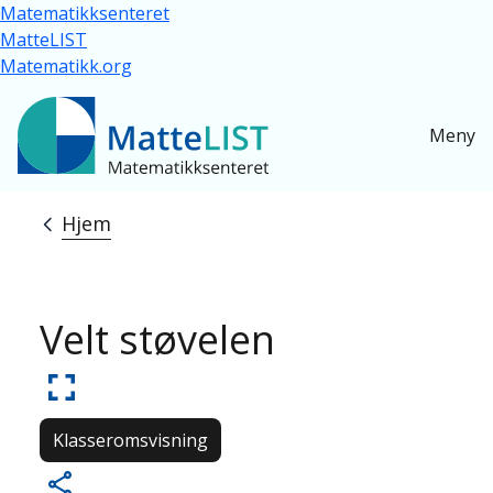
Hopp til hovedinnhold
Matematikksenteret
MatteLIST
Matematikk.org
Meny
Hjem
Navigasjonssti
Velt støvelen
Klasseromsvisning