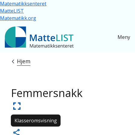
Hopp til hovedinnhold
Matematikksenteret
MatteLIST
Matematikk.org
Meny
Hjem
Navigasjonssti
Femmersnakk
Klasseromsvisning