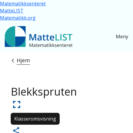
Hopp til hovedinnhold
Matematikksenteret
MatteLIST
Matematikk.org
Meny
Hjem
Navigasjonssti
Blekkspruten
Klasseromsvisning