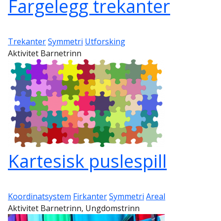
Fargelegg trekanter
Trekanter
Symmetri
Utforsking
Aktivitet Barnetrinn
Kartesisk puslespill
Koordinatsystem
Firkanter
Symmetri
Areal
Aktivitet Barnetrinn, Ungdomstrinn