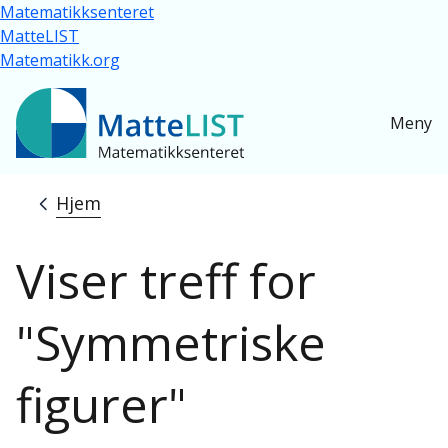
Hopp til hovedinnhold
Matematikksenteret
MatteLIST
Matematikk.org
Meny
Hjem
Navigasjonssti
Viser treff for
"Symmetriske
figurer"