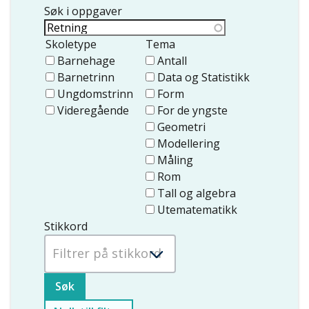
Søk i oppgaver
Skoletype
Tema
Barnehage
Antall
Barnetrinn
Data og Statistikk
Ungdomstrinn
Form
Videregående
For de yngste
Geometri
Modellering
Måling
Rom
Tall og algebra
Utematematikk
Stikkord