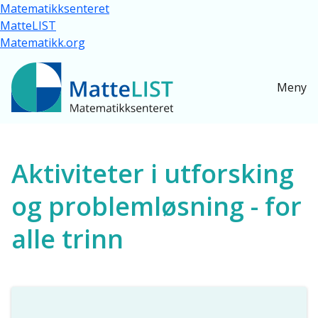
Hopp til hovedinnhold
Matematikksenteret
MatteLIST
Matematikk.org
Meny
Ressurser for alle
Aktiviteter i utforsking
og problemløsning - for
alle trinn