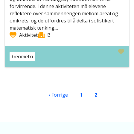
forvirrende. I denne aktiviteten må elevene
reflektere over sammenhengen mellom areal og
omkrets, og de utfordres til å delta i sofistikert
matematisk tenking....
Aktivitet
B
Geometri
Sider
Forrige side
Side
Nåværende side
‹ Forrige
1
2