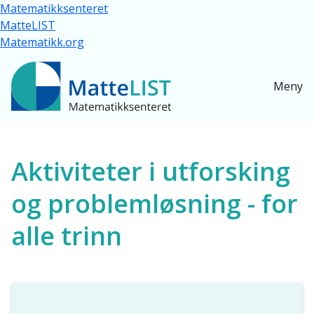
Hopp til hovedinnhold
Matematikksenteret
MatteLIST
Matematikk.org
Meny
Ressurser for alle
Aktiviteter i utforsking
og problemløsning - for
alle trinn