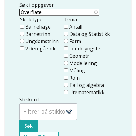
Søk i oppgaver
Skoletype
Tema
Barnehage
Antall
Barnetrinn
Data og Statistikk
Ungdomstrinn
Form
Videregående
For de yngste
Geometri
Modellering
Måling
Rom
Tall og algebra
Utematematikk
Stikkord